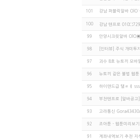
101
강남 퍼블릭알바 OlO
100
강남 텐프로 010⛶72
99
안양시크릿알바 OlO▣
98
[인터뷰] 주식 개미투
97
괴수 8호 뉴토끼 모바일 
96
뉴토끼 같은 불법 웹툰
95
하이앤드급 탤ㄹㅔ ss
94
부천텐프로 [알바공고] 
93
고라통신 Gora434
92
조아툰 - 웹툰미리보
91
계좌내역보기 추천 지