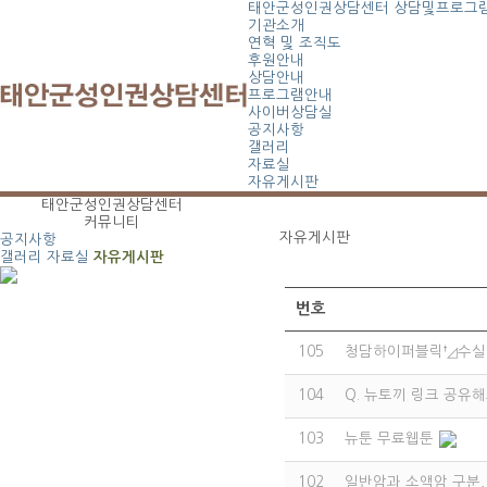
태안군성인권상담센터
상담및프로그
기관소개
연혁 및 조직도
후원안내
상담안내
프로그램안내
사이버상담실
공지사항
갤러리
자료실
자유게시판
태안군성인권상담센터
커뮤니티
자유게시판
공지사항
갤러리
자료실
자유게시판
번호
105
청담하이퍼블릭†◿수실장
104
Q. 뉴토끼 링크 공유
103
뉴툰 무료웹툰
102
일반암과 소액암 구분,