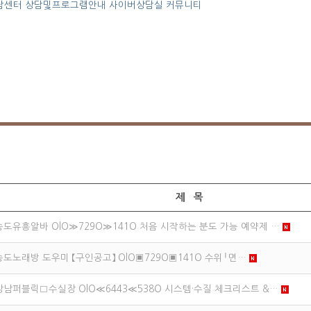
담센터
상담및프로그램안내
사이버상담실
커뮤니티
제 목
송도유흥알바 OlO≫729O≫141O 처음 시작하는 분도 가능 예약제 …
송도노래방 도우미 【구인공고】 OlO▣729O▣141O 수위╵면…
강남퍼블릭□수실장 OlO≪6443≪538O 시스템·수질 체크리스트 &…