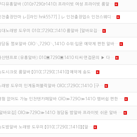
구디유흥알바 〔010♪7290♪1410〕 프라이빗 여성 프라이빗 룸알…
인천출장안마 レ[[라인 hnk5577] ] レ 인천출장업소 인천스웨디…
홍대노래방 도우미 010⛶7290⛶1410 룸알바 [알바모집…
청담동 쩜오알바 OlO↘729O↘141O 수위·입문 예약제 편한 알바…
다산텐프로 〔유흥알바〕 010▣7290▣1410 티씨·면접문의 ▶ 다…
송도시크릿 룸알바 【010⛶7290⛶1410】 예약제 송도…
노래방 도우미 인계동퍼블릭알바 OlO⛶729O⛶141O [구…
경험 없어도 가능 인천텐카페알바 OlO≫729O≫141O 멤버쉽 편한 …
[알바모집] OlO≫729O≫141O 청담동 밤알바 프라이빗 쉬운 알바 …
송도밤알바 노래방 도우미 【010⛶7290⛶1410】 【알…