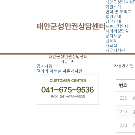
태안군성인권상
기관소개
연혁 및 조직도
후원안내
상담안내
프로그램안내
사이버상담실
공지사항
갤러리
자료실
자유게시판
태안군성인권상담센터
커뮤니티
자유게시판
공지사항
갤러리
자료실
자유게시판
번호
230
229
228