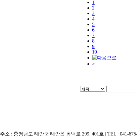
1
2
3
4
5
6
7
8
9
10
>
주소 : 충청남도 태안군 태안읍 동백로 299, 401호 | TEL : 041-675-9536 |