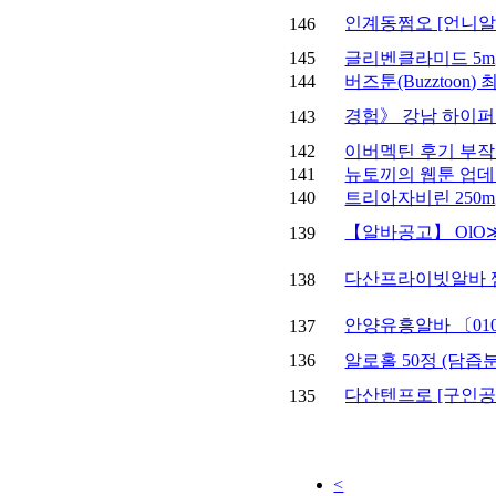
인계동쩜오 [언니알바]
146
145
글리벤클라미드 5mg
144
버즈툰(Buzztoon
경험》 강남 하이퍼블
143
142
이버멕틴 후기 부작용 
141
뉴토끼의 웹툰 업데
140
트리아자비린 250mg
【알바공고】 OlO
139
다산프라이빗알바 쩜오
138
안양유흥알바 〔010
137
136
알로홀 50정 (담즙
다산텐프로 [구인공고]
135
<