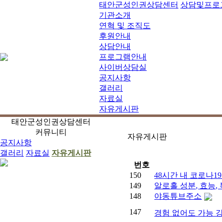
태안군성인권상담센터
상담및프로
기관소개
연혁 및 조직도
후원안내
상담안내
프로그램안내
사이버상담실
공지사항
갤러리
자료실
자유게시판
태안군성인권상담센터
커뮤니티
자유게시판
공지사항
갤러리
자료실
자유게시판
번호
150
48시간 내 코로나1
149
알로홀 성분, 효능,
148
야동튜브주소
147
경험 없어도 가능 강