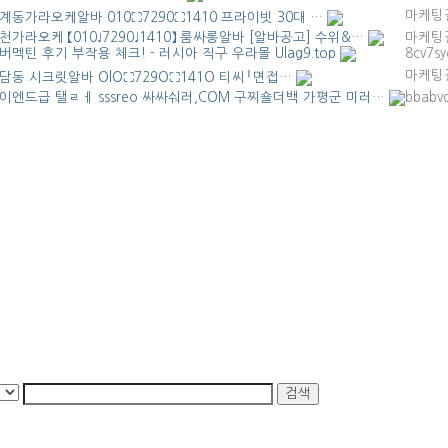
마케팅
계동가라오케알바 010⛶7290⛶1410 프라이빗 30대 …
천가라오케 【010♩7290♩1410】 룸싸롱알바 [알바공고] 수위&…
마케팅
버멕틴 후기 부작용 체크! - 러시아 직구 우라몰 Ulag9.top
8cv7s
마케팅
담동 시크릿알바 OlO⛶729O⛶141O 티씨╵면접…
이엔드급 탤ㄹㅔ sssreo 싸싸숴러,COM 구찌숄더백 가평군 미러…
bbabvd