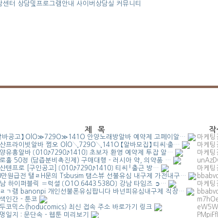
담센터
상담및프로그램안내
사이버상담실
커뮤니티
제 목
작
알바공고】 OlO≫729O≫141O 안양노래방알바 예약제 고페이알…
마케팅
산프라이빗알바 쩜오 OlO↘729O↘141O 【알바모집】 티씨·출…
마케팅
양유흥알바 〔010♪7290♪1410〕 초보자 환영 예약제 투잡 알…
마케팅
로홀 50정 (담즙분비촉진제) 구매대행 - 러시아 약, 의약품 …
unAzD
산텐프로 [구인공고] 〔010♪7290♪1410〕 티씨╵출근 방…
마케팅
0만원급전 탤ㄹH문의 Tsbusim 탬스뷰 선불유심 내구제 가전내구…
bbabvd
남 하이퍼블릭 〓럭셜 〔O1O.6443.538O〕 강남 타임즈 ➲…
마케팅
ㄹㄱ램 banonpi 개인선불폰유심팝니다 바넌피유심내구제 직장…
bbabvd
색인간 - 툰코
m7hOe
두코믹스(hoducomics) 최신 접속 주소 바로가기 링크
eW5W
멍일지 : 문단속 - 웹툰 미리보기
PMpiF