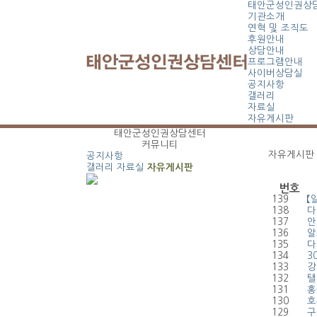
태안군성인권상
기관소개
연혁 및 조직도
후원안내
상담안내
프로그램안내
사이버상담실
공지사항
갤러리
자료실
자유게시판
태안군성인권상담센터
커뮤니티
자유게시판
공지사항
갤러리
자료실
자유게시판
번호
139
【
138
다
137
안
136
알
135
다
134
3
133
강
132
탤
131
홍
130
호
129
구