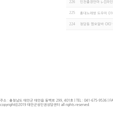
226
인천출장안마 レ[[라인 
225
홍대노래방 도우미 010
224
청담동 쩜오알바 OlO
주소 : 충청남도 태안군 태안읍 동백로 299, 401호 | TEL : 041-675-9536 | FAX 
copyrightⓒ2019 태안군성인권상담센터 all rights reserved.