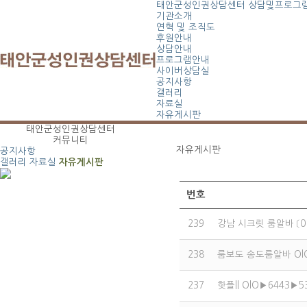
태안군성인권상담센터
상담및프로그
기관소개
연혁 및 조직도
후원안내
상담안내
프로그램안내
사이버상담실
공지사항
갤러리
자료실
자유게시판
태안군성인권상담센터
커뮤니티
자유게시판
공지사항
갤러리
자료실
자유게시판
번호
239
강남 시크릿 룸알바 〔0
238
룸보도 송도룸알바 OlO
237
핫플|| OlO▶6443