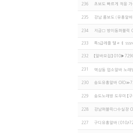
236
초보도 빠르게 적응 가
235
강남 룸보도 〔유흥알바〕
234
지금□ 방이동퍼블릭 O
233
특s급레플 탤ㄹㅔ ss
232
【알바모집】 010▶72
231
역삼동 업소알바 노래방보
230
송도유흥알바 OlO≫7
229
송도노래방 도우미 【구
228
강남퍼블릭□수실장 Ol
227
구디유흥알바 〔010♪7