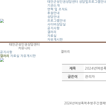
태안군성인권상담센터
상담및프로그램안
기관소개
연혁 및 조직도
후원안내
상담안내
프로그램안내
사이버상담실
공지사항
갤러리
자료실
자유게시판
태안군성인권상담센터
커뮤니티
갤러리
공지사항
갤러리
자료실
자유게시판
2024년여성
제목
관리자
글쓴이
2024년여성폭력추방주간캠페