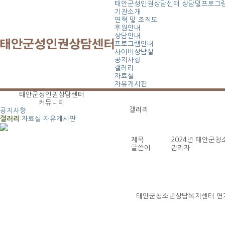
태안군성인권상담센터
상담및프로그
기관소개
연혁 및 조직도
후원안내
상담안내
프로그램안내
사이버상담실
공지사항
갤러리
자료실
자유게시판
태안군성인권상담센터
커뮤니티
갤러리
공지사항
갤러리
자료실
자유게시판
제목
2024년 태안군
글쓴이
관리자
태안군청소년상담복지센터 연계 캠페인