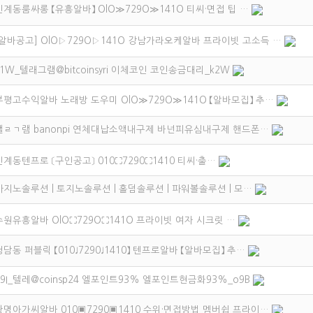
인계동룸싸롱 【유흥알바】 OlO≫729O≫141O 티씨·면접 팁 …
[알바공고] OlO▷729O▷141O 강남가라오케알바 프라이빗 고소득 …
x1W_텔래그램@bitcoinsyri 이체코인 코인송금대리_k2W
부평고수익알바 노래방 도우미 OlO≫729O≫141O 【알바모집】 추…
탤ㄹㄱ램 banonpi 연체대납소액내구제 바넌피유심내구제 핸드폰…
인계동텐프로 〔구인공고〕 010⛶7290⛶1410 티씨·출…
카지노솔루션 | 토지노솔루션 | 홀덤솔루션 | 파워볼솔루션 | 모…
수원유흥알바 OlO⛶729O⛶141O 프라이빗 여자 시크릿 …
청담동 퍼블릭 【010♩7290♩1410】 텐프로알바 【알바모집】 추…
d9I_텔레@coinsp24 엘포인트93% 엘포인트현금화93%_o9B
광명아가씨알바 010▣7290▣1410 수위·면접방법 멤버쉽 프라이…