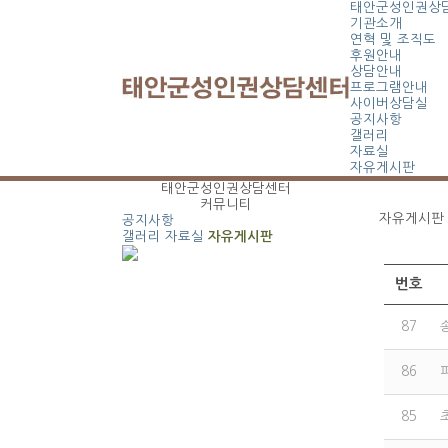
태안군성인권상
기관소개
연혁 및 조직도
후원안내
상담안내
프로그램안내
사이버상담실
공지사항
갤러리
자료실
자유게시판
태안군성인권상담센터
커뮤니티
자유게시판
공지사항
갤러리
자료실
자유게시판
번호
87
86
85