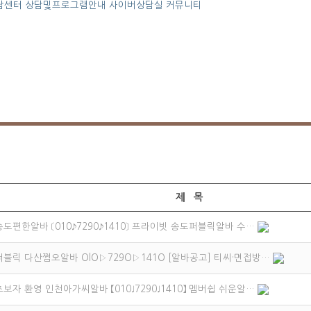
담센터
상담및프로그램안내
사이버상담실
커뮤니티
제 목
송도편한알바 〔010♪7290♪1410〕 프라이빗 송도퍼블릭알바 수…
퍼블릭 다산쩜오알바 OlO▷729O▷141O [알바공고] 티씨·면접방…
초보자 환영 인천아가씨알바 【010♩7290♩1410】 멤버쉽 쉬운알…