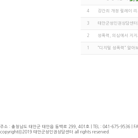
4
강간죄 개정 릴레이 리
3
태안군성인권상담센터와
2
성폭력, 의심에서 지지
1
"디지털 성폭력" 알
주소 : 충청남도 태안군 태안읍 동백로 299, 401호 | TEL : 041-675-9536 | FAX 
copyrightⓒ2019 태안군성인권상담센터 all rights reserved.