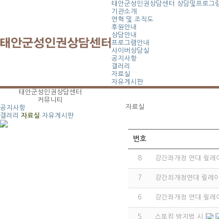
태안군성인권상담센터
상담및프로그
기관소개
연혁 및 조직도
후원안내
상담안내
프로그램안내
사이버상담실
공지사항
갤러리
자료실
자유게시판
태안군성인권상담센터
커뮤니티
자료실
공지사항
갤러리
자료실
자유게시판
번호
8
강간좌개정 연대 릴레이
7
강간죄개정연대 릴레이
6
강간좌개정 연대 릴레
5
스토킹 방지법 시