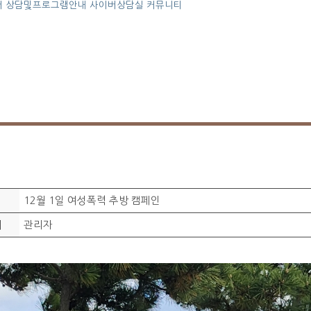
터
상담및프로그램안내
사이버상담실
커뮤니티
12월 1일 여성폭력 추방 캠페인
관리자
이