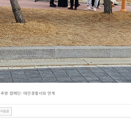
 추방 캠페인- 태안경찰서와 연계
다음글