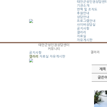
태안군성인권상담센
기관소개
연혁 및 조직도
후원안내
상담안내
프로그램안내
사이버상담실
공지사항
갤러리
자료실
자유게시판
태안군성인권상담센터
커뮤니티
갤러리
공지사항
갤러리
자료실
자유게시판
제목
글쓴