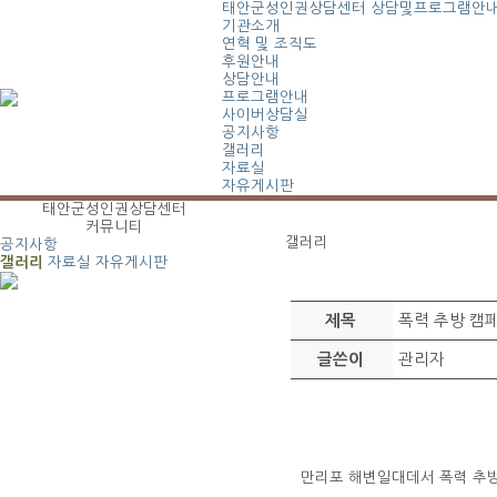
태안군성인권상담센터
상담및프로그램안
기관소개
연혁 및 조직도
후원안내
상담안내
프로그램안내
사이버상담실
공지사항
갤러리
자료실
자유게시판
태안군성인권상담센터
커뮤니티
갤러리
공지사항
갤러리
자료실
자유게시판
폭력 추방 캠
제목
관리자
글쓴이
만리포 해변일대데서 폭력 추