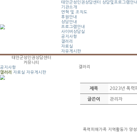
태안군성인권상담센터
상담및프로그램안
기관소개
연혁 및 조직도
후원안내
상담안내
프로그램안내
사이버상담실
공지사항
갤러리
자료실
자유게시판
태안군성인권상담센터
커뮤니티
갤러리
공지사항
갤러리
자료실
자유게시판
2023년 폭
제목
관리자
글쓴이
폭력피해가족 지역활동가 양성