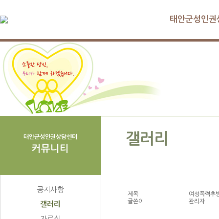
태안군성인권
갤러리
태안군성인권상담센터
커뮤니티
공지사항
제목
여성폭력추
글쓴이
관리자
갤러리
자료실