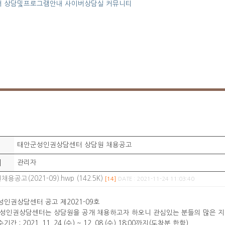
터
상담및프로그램안내
사이버상담실
커뮤니티
태안군성인권상담센터 상담원 채용공고
이
관리자
용공고(2021-09).hwp (142.5K)
[14]
DATE : 2021-11-24 11:03:40
인권상담센터 공고 제2021-09호
성인권상담센터는 상담원을 공개 채용하고자 하오니 관심있는 분들의 많은 지
간 : 2021. 11. 24.(수) ~ 12. 08.(수) 18:00까지(도착분 한함)