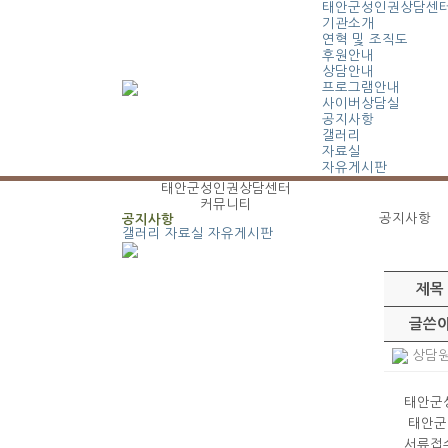
태안군성인권상담센
기관소개
연혁 및 조직도
후원안내
상담안내
프로그램안내
사이버상담실
공지사항
갤러리
자료실
자유게시판
태안군성인권상담센터
커뮤니티
공지사항
공지사항
갤러리
자료실
자유게시판
제목
글쓴
상담원채
태안군성
태안군
서류접수기