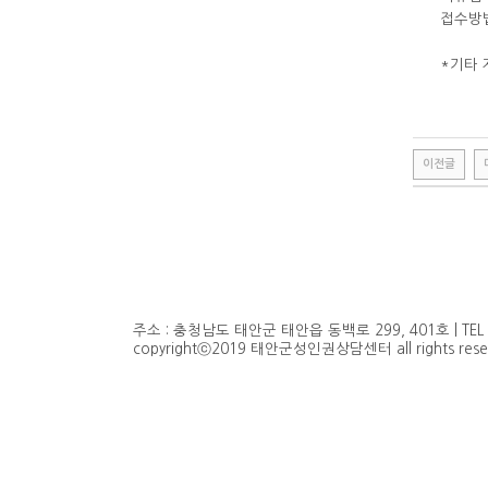
접수방법
*기타 
이전글
비
아
탑-
시
알
리
스
주소 : 충청남도 태안군 태안읍 동백로 299, 401호 | TEL : 041
구
copyrightⓒ2019 태안군성인권상담센터 all rights reser
입
비
아
센
터
임
심
중
절
allmy
2
시