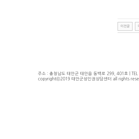
이전글
비
아
탑-
시
알
리
스
주소 : 충청남도 태안군 태안읍 동백로 299, 401호 | TEL : 041
구
copyrightⓒ2019 태안군성인권상담센터 all rights reser
입
비
아
센
터
임
심
중
절
allmy
2
시
간
대
출
북
토