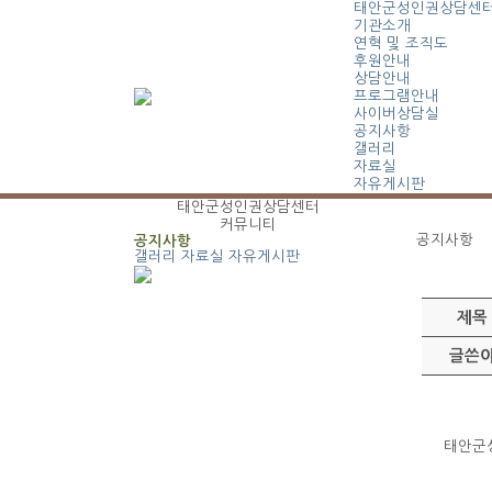
태안군성인권상담센
기관소개
연혁 및 조직도
후원안내
상담안내
프로그램안내
사이버상담실
공지사항
갤러리
자료실
자유게시판
태안군성인권상담센터
커뮤니티
공지사항
공지사항
갤러리
자료실
자유게시판
제목
글쓴
태안군성