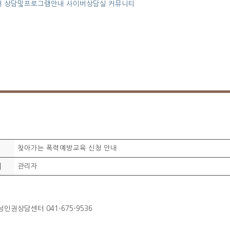
터
상담및프로그램안내
사이버상담실
커뮤니티
찾아가는 폭력예방교육 신청 안내
이
관리자
인권상담센터 041-675-9536