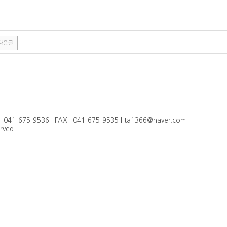
다음글
-675-9536 | FAX : 041-675-9535 | ta1366@naver.com
ved.
4