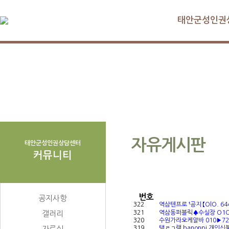
태안군성인권
자유게시판
태안군성인권상담센터
커뮤니티
번호
공지사항
322
역삼텐프로 †공지 【OlO. 6
갤러리
321
역삼동퍼블릭♠수실장 O1O□
320
수원가라오케알바 010▶72
자료실
319
탤ㄹㄱ램 banonpi 개