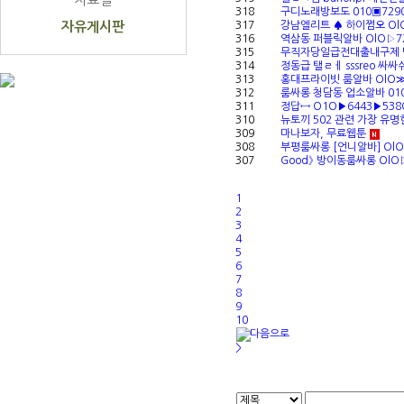
318
구디노래방보도 010▣7290
자유게시판
317
강남엘리트 ♠ 하이쩜오 Ol
316
역삼동 퍼블릭알바 OlO▷7
315
무직자당일급전대출내구제 탤
314
정동급 탤ㄹㅔ sssreo 싸
313
홍대프라이빗 룸알바 OlO≫
312
룸싸롱 청담동 업소알바 010
311
정답↔ O1O▶6443▶538
310
뉴토끼 502 관련 가장 유명
309
마나보자, 무료웹툰
308
부평룸싸롱 [언니알바] Ol
307
Good》 방이동룸싸롱 OlO
1
2
3
4
5
6
7
8
9
10
>