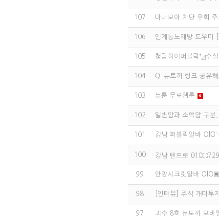
107
마나모아 차단 우회 주
106
인계동노래방 도우미 [구인
105
청담하이퍼블릭†◿수실장
104
Q. 뉴토끼 링크 공유
103
뉴툰 무료웹툰
102
일반암과 소액암 구분,
101
강남 퍼블릭알바 OlO
100
강남 텐프로 010⛶72
99
안양시크릿알바 OlO▣
98
[인터뷰] 주식 개미투
97
괴수 8호 뉴토끼 모바일 