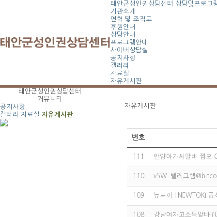
태안군성인권상담센터
상담및프로그
기관소개
연혁 및 조직도
후원안내
상담안내
프로그램안내
사이버상담실
공지사항
갤러리
자료실
자유게시판
태안군성인권상담센터
커뮤니티
자유게시판
공지사항
갤러리
자료실
자유게시판
번호
111
안양아가씨알바 쩜오 O
110
v5W_텔레그램@bitco
109
뉴토끼 | NEWTOKI 
108
강남여자고소득알바 〔01