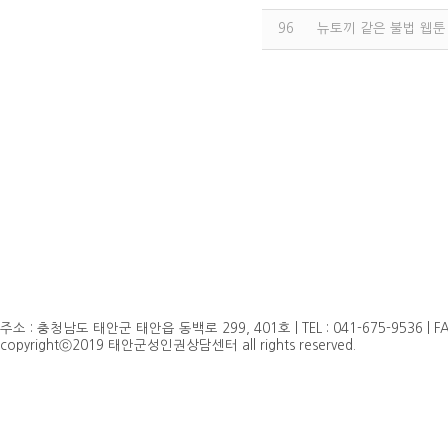
96
뉴토끼 같은 불법 웹툰
주소 : 충청남도 태안군 태안읍 동백로 299, 401호 | TEL : 041-675-9536 | FAX 
copyrightⓒ2019 태안군성인권상담센터 all rights reserved.