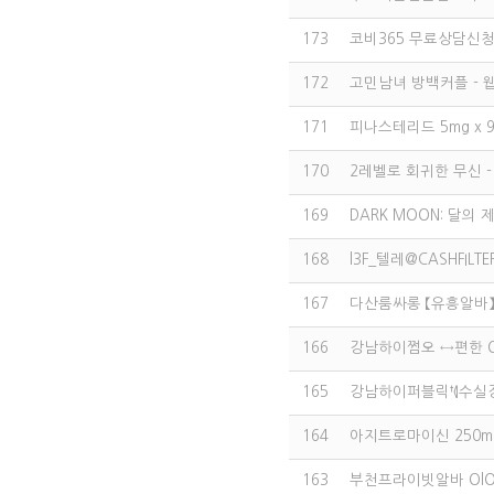
173
코비365 무료상담신
172
고민남녀 방백커플 - 
171
피나스테리드 5mg x 
170
2레벨로 회귀한 무신 -
169
DARK MOON: 달의 
168
l3F_텔레@CASHFI
167
다산룸싸롱 【유흥알바】 
166
강남하이쩜오 ↔편한 O
165
강남하이퍼블릭†⦉수실장 
164
아지트로마이신 250mg
163
부천프라이빗알바 OlO