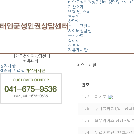
태안군성인권상담센터
상담및프로그
기관소개
연혁 및 조직도
후원안내
상담안내
프로그램안내
사이버상담실
공지사항
갤러리
자료실
자유게시판
태안군성인권상담센터
커뮤니티
자유게시판
공지사항
갤러리
자료실
자유게시판
번호
177
아지툰
176
구디룸싸롱 〔알바공고〕 
175
오무라이스 잼잼 - 웹
174
무료이혼전문변호사? 