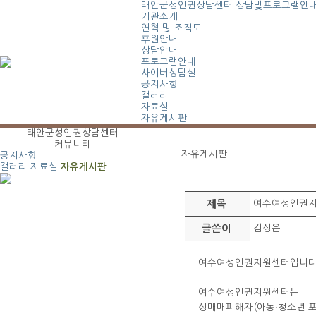
태안군성인권상담센터
상담및프로그램안
기관소개
연혁 및 조직도
후원안내
상담안내
프로그램안내
사이버상담실
공지사항
갤러리
자료실
자유게시판
태안군성인권상담센터
커뮤니티
자유게시판
공지사항
갤러리
자료실
자유게시판
제목
여수여성인권지
글쓴이
김상은
여수여성인권지원센터입니다
여수여성인권지원센터는
성매매피해자(아동‧청소년 포