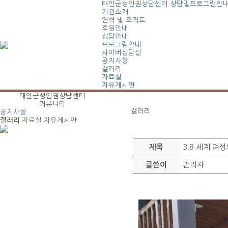
태안군성인권상담센터
상담및프로그램안
기관소개
연혁 및 조직도
후원안내
상담안내
프로그램안내
사이버상담실
공지사항
갤러리
자료실
자유게시판
태안군성인권상담센터
커뮤니티
갤러리
공지사항
갤러리
자료실
자유게시판
3.8.세계 여
제목
관리자
글쓴이