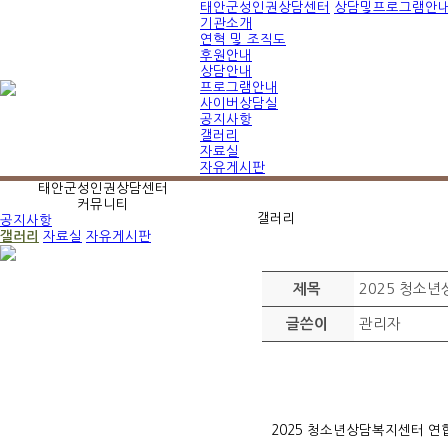
태안군성인권상담센터
상담및프로그램안
기관소개
연혁 및 조직도
후원안내
상담안내
프로그램안내
사이버상담실
공지사항
갤러리
자료실
자유게시판
태안군성인권상담센터
커뮤니티
갤러리
공지사항
갤러리
자료실
자유게시판
2025 청소
제목
관리자
글쓴이
2025 청소년상담복지센터 