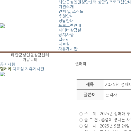
태안군성인권상담센터
상담및프로그램안
기관소개
연혁 및 조직도
후원안내
상담안내
프로그램안내
사이버상담실
공지사항
갤러리
자료실
자유게시판
태안군성인권상담센터
커뮤니티
갤러리
공지사항
갤러리
자료실
자유게시판
2025년 성
제목
관리자
글쓴이
○ 주 제 : 2025년 성매매 
○ 슬 로 건 : 존중이 빛나는 
○ 일 시 : 2025년 9월 24일 (수