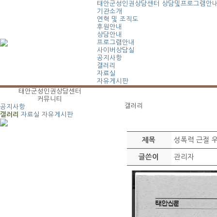
태안군성인권상담센터
상담및프로그램안
기관소개
연혁 및 조직도
후원안내
상담안내
프로그램안내
사이버상담실
공지사항
갤러리
자료실
자유게시판
태안군성인권상담센터
커뮤니티
갤러리
공지사항
갤러리
자료실
자유게시판
성폭력 근절 
제목
관리자
글쓴이