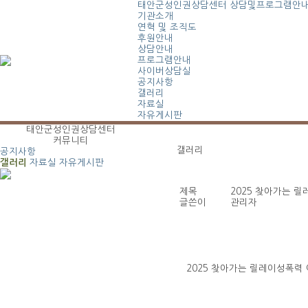
태안군성인권상담센터
상담및프로그램안
기관소개
연혁 및 조직도
후원안내
상담안내
프로그램안내
사이버상담실
공지사항
갤러리
자료실
자유게시판
태안군성인권상담센터
커뮤니티
갤러리
공지사항
갤러리
자료실
자유게시판
제목
2025 찾아가는 
글쓴이
관리자
2025 찾아가는 릴레이성폭력