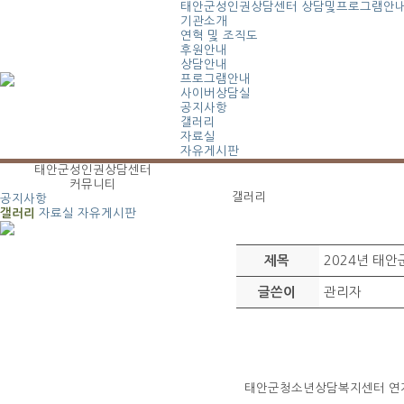
태안군성인권상담센터
상담및프로그램안
기관소개
연혁 및 조직도
후원안내
상담안내
프로그램안내
사이버상담실
공지사항
갤러리
자료실
자유게시판
태안군성인권상담센터
커뮤니티
갤러리
공지사항
갤러리
자료실
자유게시판
2024년 태
제목
관리자
글쓴이
태안군청소년상담복지센터 연계 캠페인