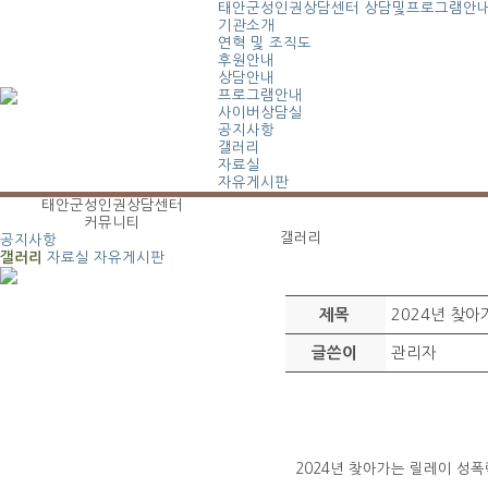
태안군성인권상담센터
상담및프로그램안
기관소개
연혁 및 조직도
후원안내
상담안내
프로그램안내
사이버상담실
공지사항
갤러리
자료실
자유게시판
태안군성인권상담센터
커뮤니티
갤러리
공지사항
갤러리
자료실
자유게시판
2024년 찾
제목
관리자
글쓴이
2024년 찾아가는 릴레이 성폭력