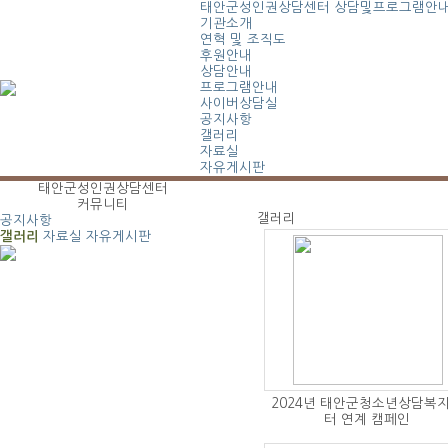
태안군성인권상담센터
상담및프로그램안
기관소개
연혁 및 조직도
후원안내
상담안내
프로그램안내
사이버상담실
공지사항
갤러리
자료실
자유게시판
태안군성인권상담센터
커뮤니티
갤러리
공지사항
갤러리
자료실
자유게시판
2024년 태안군청소년상담복
터 연계 캠페인