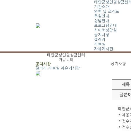
태안군성인권상담센
기관소개
연혁 및 조직도
후원안내
상담안내
프로그램안내
사이버상담실
공지사항
갤러리
자료실
자유게시판
태안군성인권상담센터
커뮤니티
공지사항
공지사항
갤러리
자료실
자유게시판
제목
글쓴
태안군성
* 채용
* 접수기
* 접수방