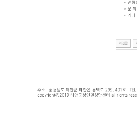
* 전형
* 문 의
* 기타
이전글
비
아
탑-
시
알
리
스
주소 : 충청남도 태안군 태안읍 동백로 299, 401호 | TEL : 041
구
copyrightⓒ2019 태안군성인권상담센터 all rights reser
입
비
아
센
터
임
심
중
절
allmy
2
시
간